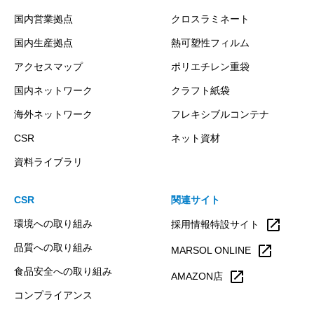
国内営業拠点
クロスラミネート
国内生産拠点
熱可塑性フィルム
アクセスマップ
ポリエチレン重袋
国内ネットワーク
クラフト紙袋
海外ネットワーク
フレキシブルコンテナ
CSR
ネット資材
資料ライブラリ
CSR
関連サイト
open_in_new
環境への取り組み
採用情報特設サイト
品質への取り組み
open_in_new
MARSOL ONLINE
食品安全への取り組み
open_in_new
AMAZON店
コンプライアンス