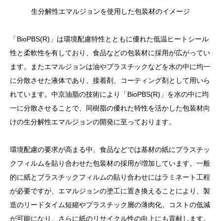
生分解性エマルジョンを使用した包装材のイメージ
「BioPBS(R)」は環境配慮特性とともに優れた低温ヒートシール
性と柔軟性を有しており、食品などの包装材に採用が広がってい
ます。またエマルジョンは油やプラスチックなどを水の中に均一
に分散させた液体であり、接着剤、コーティング剤として用いら
れています。中京油脂の技術により「BioPBS(R)」を水の中に均
一に分散させることで、同樹脂の優れた特性を活かした包装材向
けの生分解性エマルジョンの開発に至っております。
環境配慮の要求が高まる中、食品などでは基材の紙にプラスチッ
クフィルムを貼り合わせた包装材の採用が増加しています。一般
的に紙とプラスチックフィルムの貼り合わせにはラミネート工程
が必要ですが、エマルジョンの塗工に置き換えることにより、製
造のリードタイム短縮やプラスチック層の薄肉化、コストの低減
が可能になり、さらに紙のリサイクル性の向上にも貢献します。