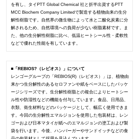
を有し、タイPTT Global Chemical 社と折半出資するPTT
MCC Biochem Company Limitedで製造する植物由来の生分
解性樹脂です。自然界の微生物によって水と二酸化炭素に分
解されるため、自然環境への負荷が少ない樹脂素材です。ま
た、他の生分解性樹脂に比べ、低温ヒートシール性・柔軟性
などで優れた性能を有しています。
■「REBIOS?（レビオス）」について
レンゴーグループの「REBIOS(R)（レビオス）」は、植物由
来かつ生分解性のあるセロファンや紙をベースにしたパッケ
ージシリーズです。生分解性樹脂との複合によりヒートシー
ル性や防湿性などの機能を付与しています。食品、日用品、
衣類、衛生材料などのパッケージとして、幅広く使用できま
す。今回の生分解性エマルジョンを使用した包装材は、レン
ゴーおよび日本マタイが紙へのエマルジョンの塗工および製
袋を行います。今後、ハンバーガーやサンドイッチなどの食
品の包装材として採用を見込んでいます。