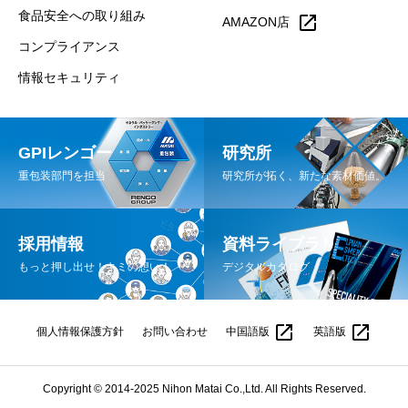
食品安全への取り組み
open_in_new
AMAZON店
コンプライアンス
情報セキュリティ
GPIレンゴー
研究所
重包装部門を担当
研究所が拓く、新たな素材価値。
採用情報
資料ライブラリ
もっと押し出せ！キミの想い！
デジタルカタログ
open_in_new
open_in_new
個人情報保護方針
お問い合わせ
中国語版
英語版
Copyright © 2014-2025 Nihon Matai Co.,Ltd. All Rights Reserved.