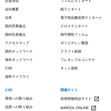
企業理念
フィルムラミネート
会社概要
紙ラミネート
沿革
電子部品搬送用ラミネート
国内営業拠点
クロスラミネート
国内生産拠点
熱可塑性フィルム
アクセスマップ
ポリエチレン重袋
国内ネットワーク
クラフト紙袋
海外ネットワーク
フレキシブルコンテナ
CSR
ネット資材
資料ライブラリ
CSR
関連サイト
open_in_new
環境への取り組み
採用情報特設サイト
品質への取り組み
open_in_new
MARSOL ONLINE